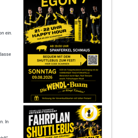
n ein.
klasse
n. In