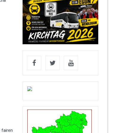
ch8“
 fairen