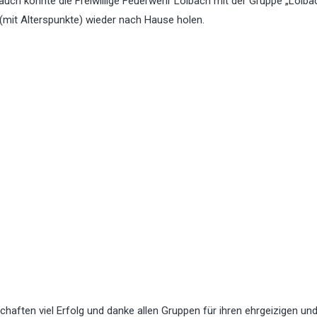
, auch konnte die Freiwillige Feuerwehr Loibach mit der Gruppe „Loiba
B (mit Alterspunkte) wieder nach Hause holen.
haften viel Erfolg und danke allen Gruppen für ihren ehrgeizigen und