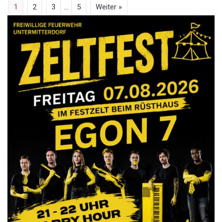
1
2
3
…
5
Weiter »