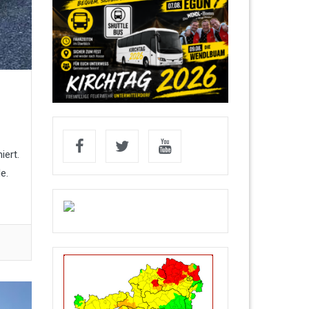
iert.
e.