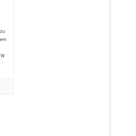
 zu
dem
RTW