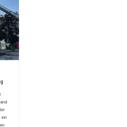
rg
r
rand
ter
 ein
men